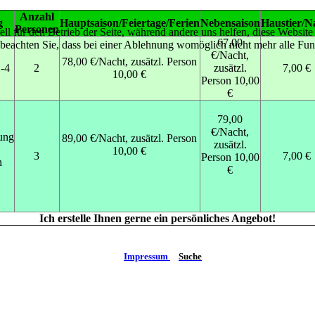
Anzahl
g
Hauptsaison/Feiertage/Ferien
Nebensaison
Haustier/N
Personen
ell für den Betrieb der Seite, während andere uns helfen, diese Websit
67,00
 beachten Sie, dass bei einer Ablehnung womöglich nicht mehr alle Funk
€/Nacht,
78,00 €/Nacht, zusätzl. Person
-4
2
zusätzl.
7,00 €
10,00 €
Person 10,00
€
79,00
€/Nacht,
ung
89,00 €/Nacht, zusätzl. Person
zusätzl.
10,00 €
3
7,00 €
Person 10,00
n
€
Ich erstelle Ihnen gerne ein persönliches Angebot!
Impressum
Suche