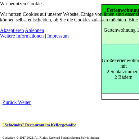
Wir benutzen Cookies
Ferienwohnun
Wir nutzen Cookies auf unserer Website. Einige von ihnen sind essenzi
können selbst entscheiden, ob Sie die Cookies zulassen möchten. Bitte
Gartenwohnung 1
Akzeptieren
Ablehnen
Weitere Informationen
|
Impressum
GroßeFerienwohn
mit
2 Schlafzimmer
2 Bädern
Zurück
Weiter
"Schwindts" Restaurant im Kellergewölbe
Copyright © 2017-2022. All Rights Reserved Ferienwohnung Sylvio Steiger.